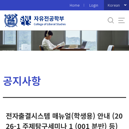
바
Korean
Home
Login
로
가
기
메
뉴
공지사항
전자출결시스템 매뉴얼(학생용) 안내 (20
26-1 주제탐구세미나 1 (001 분반) 등)