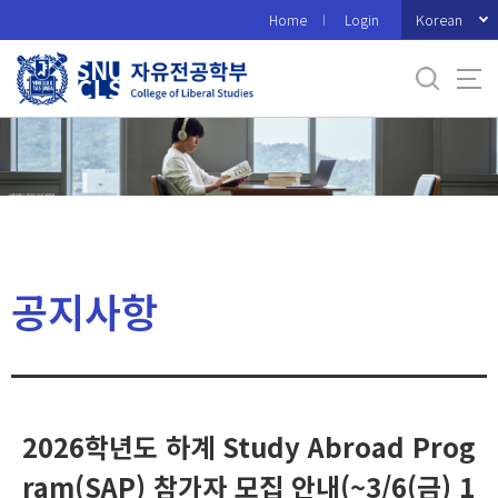
바
Korean
Home
Login
로
가
기
메
뉴
공지사항
2026학년도 하계 Study Abroad Prog
ram(SAP) 참가자 모집 안내(~3/6(금) 1