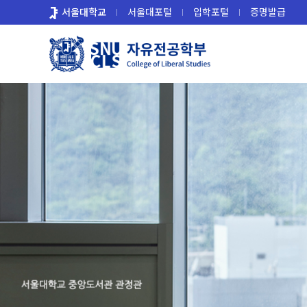
바
서울대학교
서울대포털
입학포털
증명발급
로
가
기
메
뉴