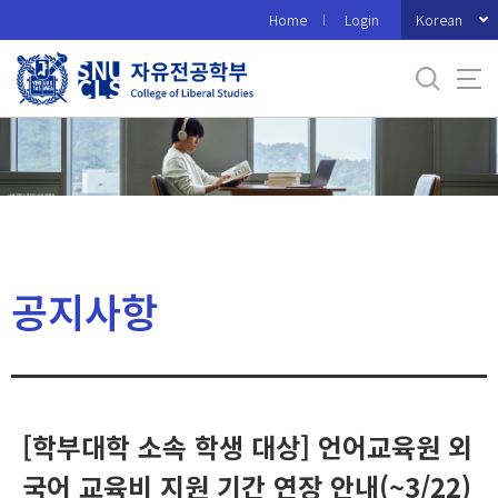
바
Korean
Home
Login
로
가
기
메
뉴
공지사항
[학부대학 소속 학생 대상] 언어교육원 외
국어 교육비 지원 기간 연장 안내(~3/22)