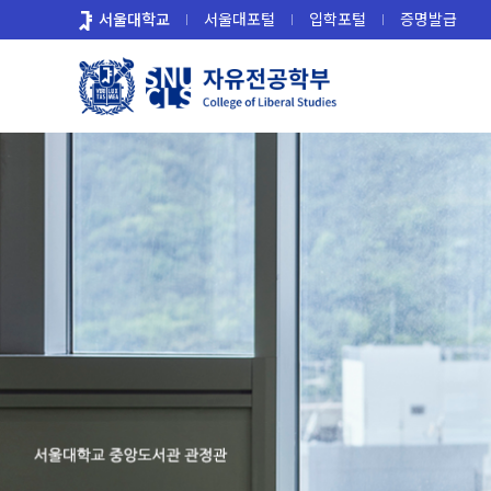
바
서울대학교
서울대포털
입학포털
증명발급
로
가
기
메
뉴