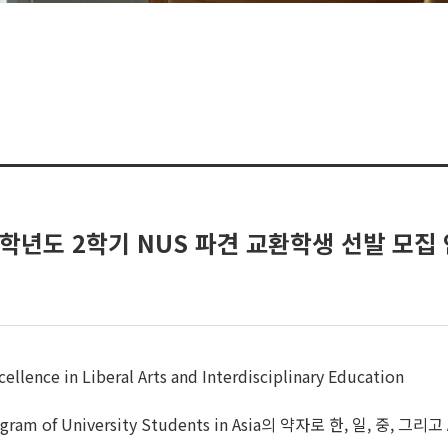
26학년도 2학기 NUS 파견 교환학생 선발 모집 안
cellence in Liberal Arts and Interdisciplinary Education
ity Program of University Students in Asia의 약자로 한,