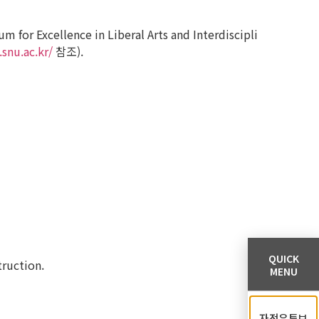
lence in Liberal Arts and Interdiscipli
snu.ac.kr/
참조).
QUICK
truction.
MENU
자전유튜브