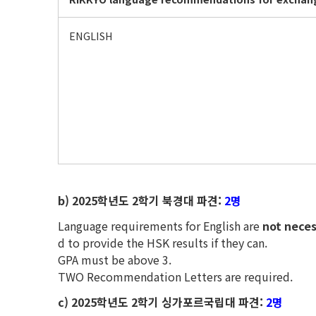
ENGLISH
b) 2025
학년도 2학기 북경대 파견:
2명
Language requirements for English are
not nece
d to provide the HSK results if they can.
GPA must be above 3.
TWO Recommendation Letters are required.
c) 2025
학년도 2학기 싱가포르국립대 파견:
2명