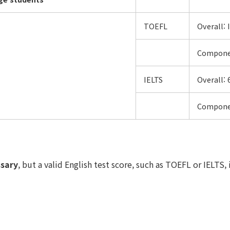
TOEFL
Overall:
Componen
IELTS
Overall:
Componen
ssary
, but a valid English test score, such as TOEFL or IELT