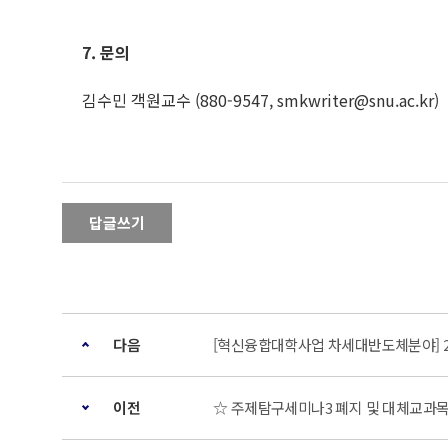
7.
문의
김수민 객원교수 (880-9547, smkwriter@snu.ac.kr)
답글쓰기
다음
[혁신융합대학사업 차세대반도체분야] 2
이전
☆ 주제탐구세미나3 폐지 및 대체교과목 