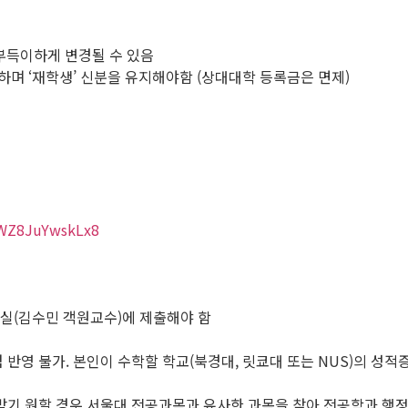
 부득이하게 변경될 수 있음
며 ‘재학생’ 신분을 유지해야함 (상대대학 등록금은 면제)
ryWZ8JuYwskLx8
실(김수민 객원교수)에 제출해야 함
영 불가. 본인이 수학할 학교(북경대, 릿쿄대 또는 NUS)의 성적증
받기 원할 경우 서울대 전공과목과 유사한 과목을 찾아 전공학과 행