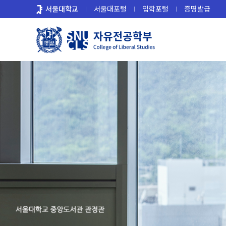
바
서울대학교
서울대포털
입학포털
증명발급
로
가
기
메
뉴