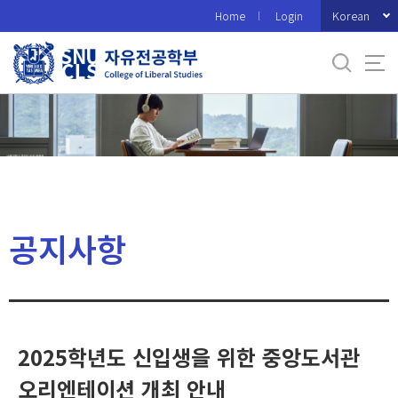
바
Korean
Home
Login
로
가
기
메
뉴
공지사항
2025학년도 신입생을 위한 중앙도서관
오리엔테이션 개최 안내