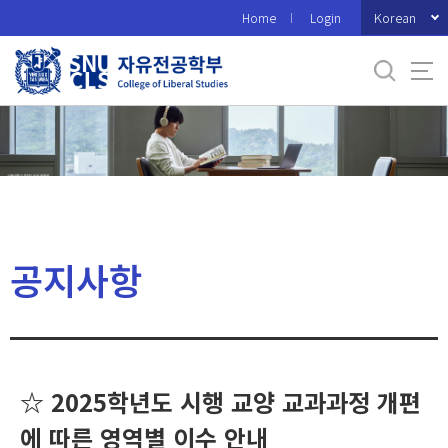
바
Korean
Home
Login
로
가
기
메
뉴
공지사항
☆ 2025학년도 시행 교양 교과과정 개편
에 따른 영역별 이수 안내