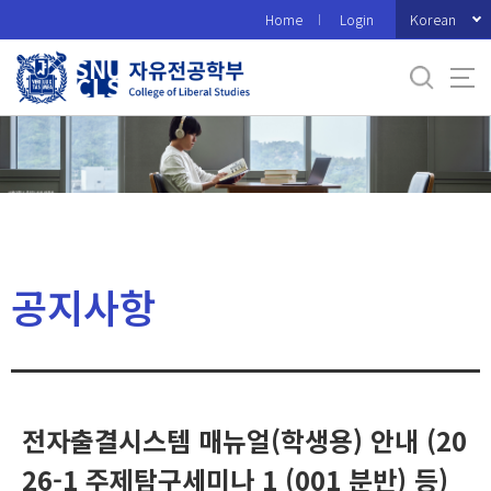
바
Korean
Home
Login
로
가
기
메
뉴
공지사항
전자출결시스템 매뉴얼(학생용) 안내 (20
26-1 주제탐구세미나 1 (001 분반) 등)