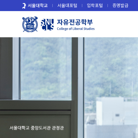
바
서울대학교
서울대포털
입학포털
증명발급
로
가
기
메
뉴