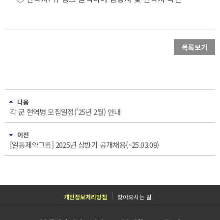
목록보기
다음
각 군 현역병 모집일정('25년 2월) 안내
이전
[일동제약그룹] 2025년 상반기 공개채용(~25.03.09)
개인정보처리방침
찾아오시는 길