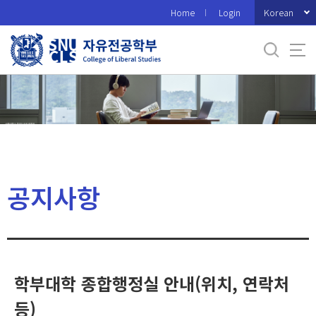
바
Korean
Home
Login
로
가
기
메
뉴
공지사항
학부대학 종합행정실 안내(위치, 연락처
등)