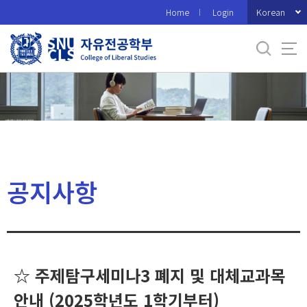
바
Korean
Home
Login
로
가
기
메
뉴
공지사항
☆ 주제탐구세미나3 폐지 및 대체교과목
안내 (2025학년도 1학기부터)