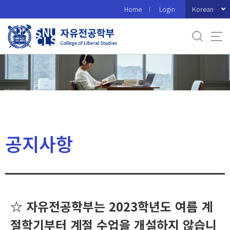
바
Korean
Home
Login
로
가
기
메
뉴
공지사항
☆ 자유전공학부는 2023학년도 여름 계
절학기부터 계절 수업을 개설하지 않습니