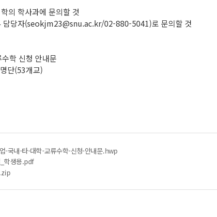
대학의 학사과에 문의할 것
(seokjm23@snu.ac.kr/02-880-5041)로 문의할 것
교류수학 신청 안내문
 명단(53개교)
업-국내-타-대학-교류수학-신청-안내문.hwp
학생용.pdf
zip