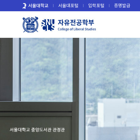
바
서울대학교
서울대포털
입학포털
증명발급
로
가
기
메
뉴