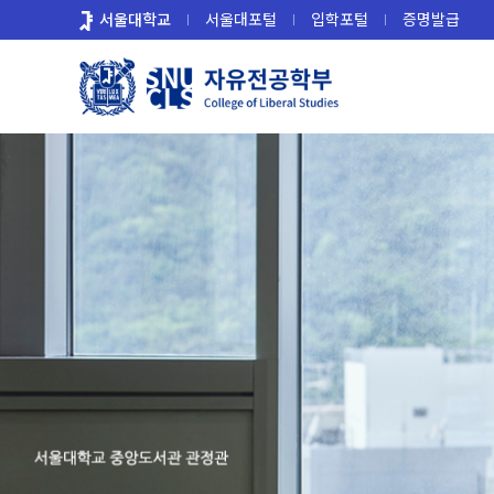
바
서울대학교
서울대포털
입학포털
증명발급
로
가
기
메
뉴