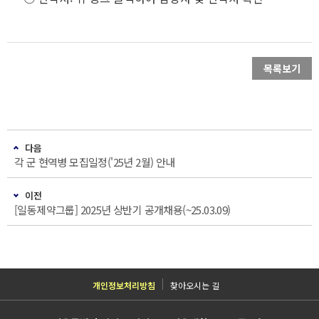
목록보기
다음
각 군 현역병 모집일정('25년 2월) 안내
이전
[일동제약그룹] 2025년 상반기 공개채용(~25.03.09)
개인정보처리방침
찾아오시는 길