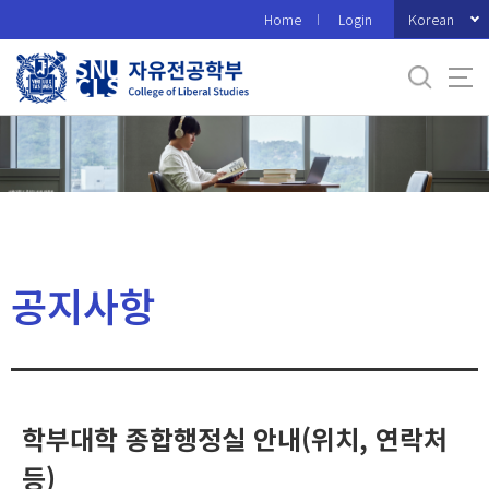
바
Korean
Home
Login
로
가
기
메
뉴
공지사항
학부대학 종합행정실 안내(위치, 연락처
등)