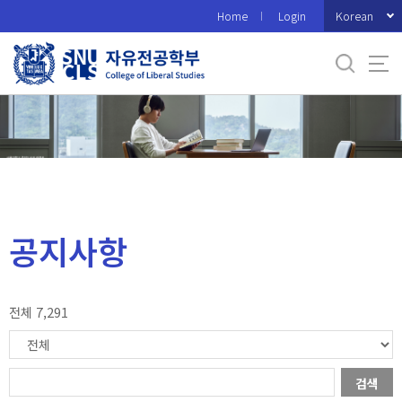
바
Korean
Home
Login
로
가
기
메
뉴
공지사항
전체 7,291
검색