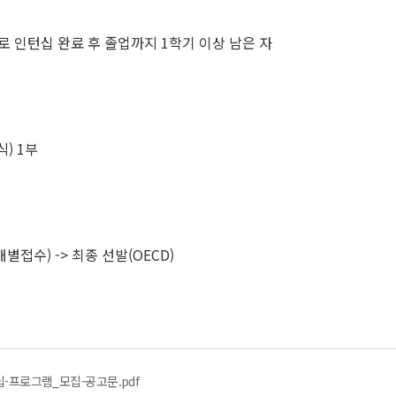
로 인턴십 완료 후 졸업까지 1학기 이상 남은 자
식) 1부
개별접수) -> 최종 선발(OECD)
턴십-프로그램_모집-공고문.pdf