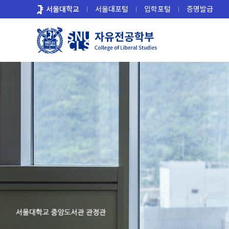
바
서울대학교
서울대포털
입학포털
증명발급
로
가
기
메
뉴