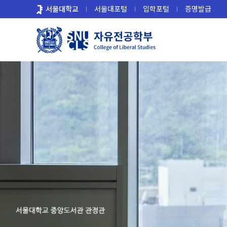
바
서울대학교
서울대포털
입학포털
증명발급
로
가
기
메
뉴