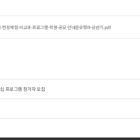
-현장체험-비교과-프로그램-학생-공모-안내문유형III-상반기.pdf
인턴십 프로그램 참가자 모집