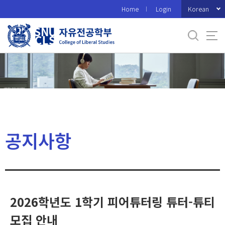
바
Korean
Home
Login
로
가
기
메
뉴
공지사항
2026학년도 1학기 피어튜터링 튜터-튜티
모집 안내