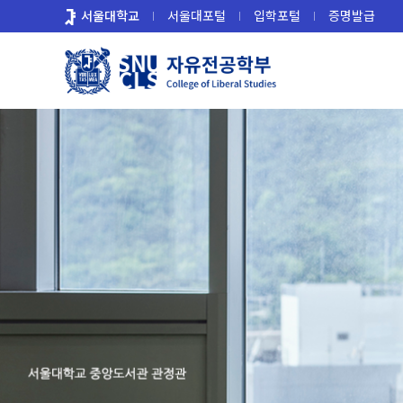
바
서울대학교
서울대포털
입학포털
증명발급
로
가
기
메
뉴