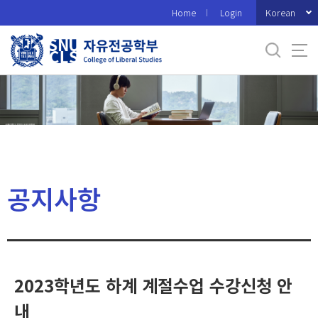
바
Korean
Home
Login
로
가
기
메
뉴
공지사항
2023학년도 하계 계절수업 수강신청 안
내