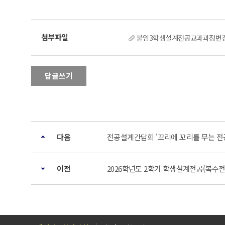
붙임3학생설계전공교과과정변경
답글쓰기
다음
전공설계간담회 '꼬리에 꼬리를 무는 전공과 진로
이전
2026학년도 2학기 학생설계전공(복수전공) 