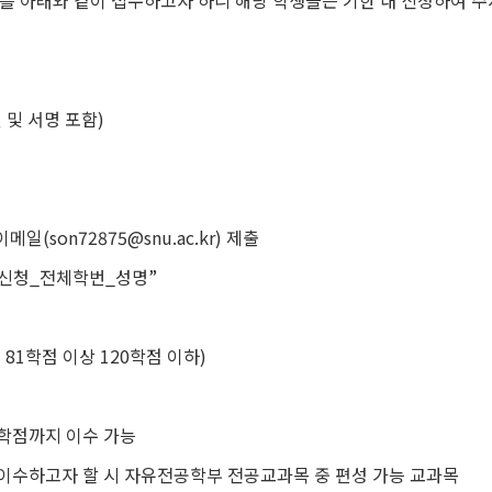
를 아래와 같이 접수하고자 하니 해당 학생들은 기한 내 신청하여 
 및 서명 포함
)
 이메일
(son72875@snu.ac.kr)
제출
신청
_
전체학번
_
성명
”
시
81
학점 이상
120
학점 이하
)
학점까지 이수 가능
수하고자 할 시 자유전공학부 전공교과목 중 편성 가능 교과목