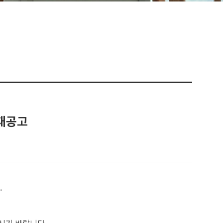
1재공고
.