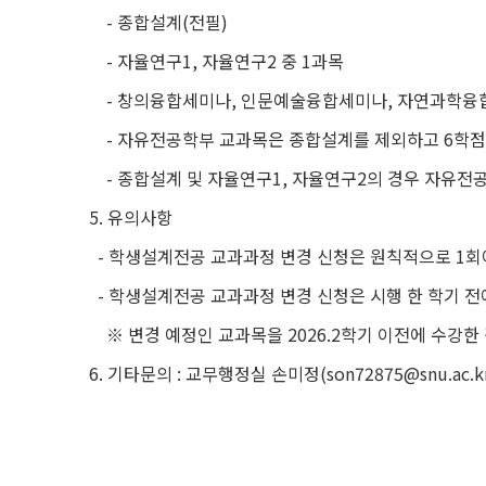
-
종합설계
(
전필
)
-
자율연구
1,
자율연구
2
중
1
과목
-
창의융합세미나
,
인문예술융합세미나
,
자연과학융
-
자유전공학부 교과목은 종합설계를 제외하고
6
학점
-
종합설계 및 자율연구
1,
자율연구
2
의 경우 자유전
5.
유의사항
-
학생설계전공 교과과정 변경 신청은 원칙적으로
1
회
-
학생설계전공 교과과정 변경 신청은 시행 한 학기 전
※ 변경 예정인 교과목을
2026.2
학기 이전에 수강한
6.
기타문의
:
교무행정실 손미정
(son72875@snu.ac.kr