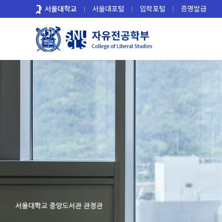
바
서울대학교
서울대포털
입학포털
증명발급
로
가
기
메
뉴