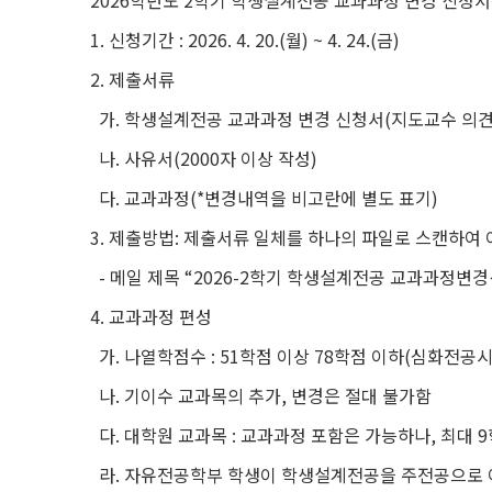
2026
학년도
2
학기 학생설계전공 교과과정 변경 신청서
1.
신청기간
: 2026. 4. 20.(
월
) ~ 4. 24.(
금
)
2.
제출서류
가
.
학생설계전공 교과과정 변경 신청서
(
지도교수 의견
나
.
사유서
(2000
자 이상 작성
)
다
.
교과과정
(*
변경내역을 비고란에 별도 표기
)
3.
제출방법
:
제출서류 일체를 하나의 파일로 스캔하여
-
메일 제목
“2026-2
학기 학생설계전공 교과과정변경
4.
교과과정 편성
가
.
나열학점수
: 51
학점 이상
78
학점 이하
(
심화전공
나
.
기이수 교과목의 추가
,
변경은 절대 불가함
다
.
대학원 교과목
:
교과과정 포함은 가능하나
,
최대
9
라
.
자유전공학부 학생이 학생설계전공을 주전공으로 이