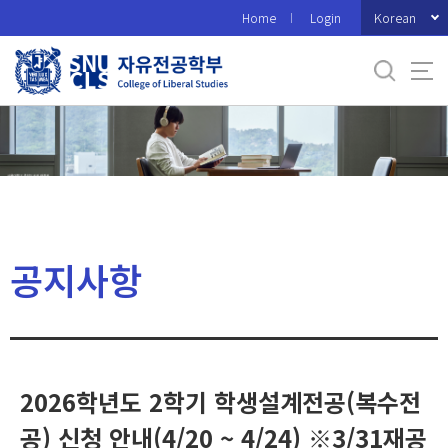
바
Korean
Home
Login
로
가
기
메
뉴
공지사항
2026학년도 2학기 학생설계전공(복수전
공) 신청 안내(4/20 ~ 4/24) ※3/31재공