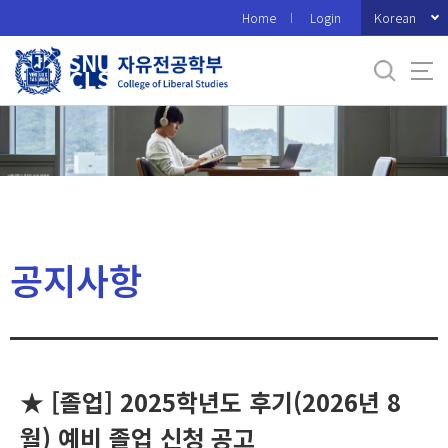
바
Korean
Home
Login
로
가
기
메
뉴
공지사항
★ [졸업] 2025학년도 후기(2026년 8
월) 예비 졸업 신청 공고