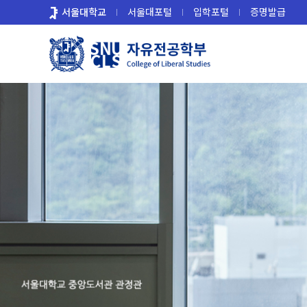
바
서울대학교
서울대포털
입학포털
증명발급
로
가
기
메
뉴