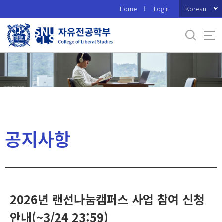
바
Korean
Home
Login
로
가
기
메
뉴
공지사항
2026년 랜선나눔캠퍼스 사업 참여 신청
안내(~3/24 23:59)