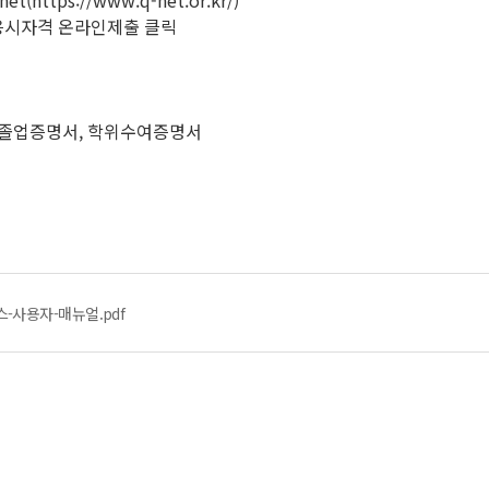
tps://www.q-net.or.kr/)
응시자격 온라인제출 클릭
, 졸업증명서, 학위수여증명서
-사용자-매뉴얼.pdf