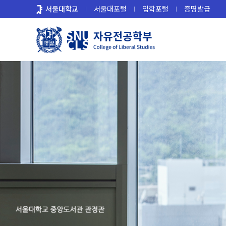
바
서울대학교
서울대포털
입학포털
증명발급
로
가
기
메
뉴