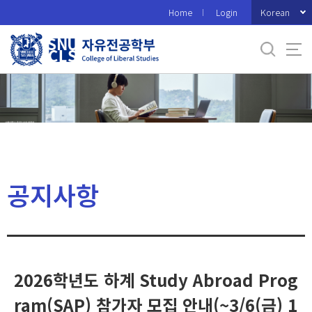
바
Korean
Home
Login
로
가
기
메
뉴
공지사항
2026학년도 하계 Study Abroad Prog
ram(SAP) 참가자 모집 안내(~3/6(금) 1