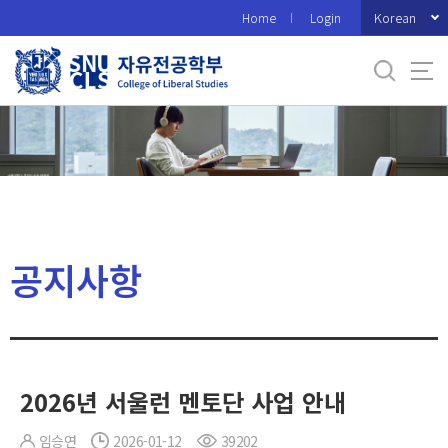
바
Korean
Home
Login
로
가
기
메
뉴
공지사항
2026년 서울런 멘토단 사업 안내
임승연
2026-01-12
39202