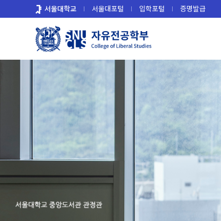
바
서울대학교
서울대포털
입학포털
증명발급
로
가
기
메
뉴