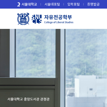
바
서울대학교
서울대포털
입학포털
증명발급
로
가
기
메
뉴