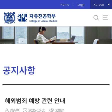
바
Korean
Home
Login
로
가
기
메
뉴
공지사항
해외범죄 예방 관련 안내
임승연
2025-10-20
22834