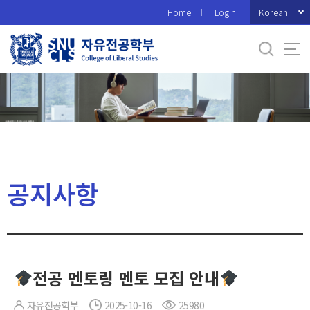
바
Korean
Home
Login
로
가
기
메
뉴
공지사항
전공 멘토링 멘토 모집 안내
자유전공학부
2025-10-16
25980