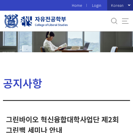
바
Korean
Home
Login
로
가
기
메
뉴
공지사항
그린바이오 혁신융합대학사업단 제2회
그린백 세미나 안내