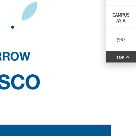
CAMPUS
ASIA
장학
TOP