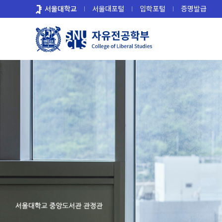
바
서울대학교
서울대포털
입학포털
증명발급
로
가
기
메
뉴