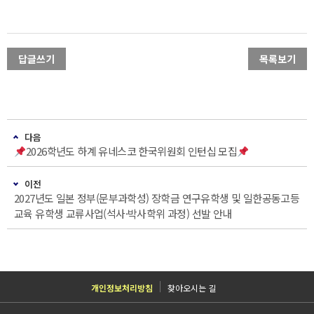
답글쓰기
목록보기
다음
2026학년도 하계 유네스코 한국위원회 인턴십 모집
이전
2027년도 일본 정부(문부과학성) 장학금 연구유학생 및 일한공동고등
교육 유학생 교류사업(석사·박사학위 과정) 선발 안내
개인정보처리방침
찾아오시는 길