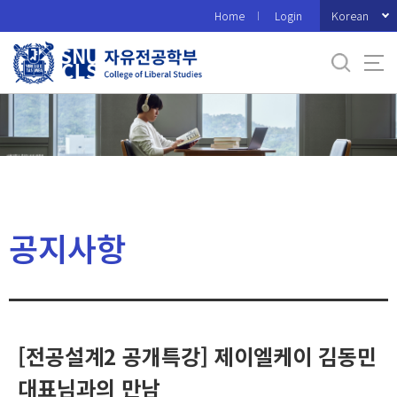
바
Korean
Home
Login
로
가
기
메
뉴
공지사항
[전공설계2 공개특강] 제이엘케이 김동민
대표님과의 만남