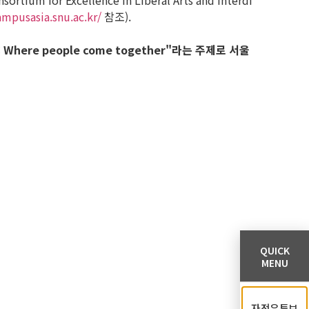
Excellence in Liberal Arts and Interdi
ampusasia.snu.ac.kr/
참조).
 Where people come together"라는 주제로 서울
QUICK
MENU
자전유튜브