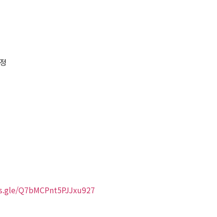
예정
ms.gle/Q7bMCPnt5PJJxu927