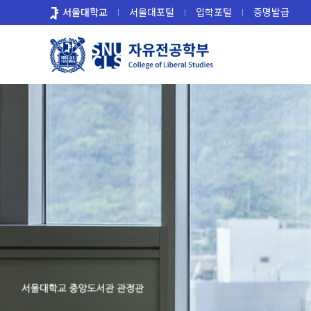
바
서울대학교
서울대포털
입학포털
증명발급
로
가
기
메
뉴