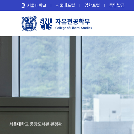
바
서울대학교
서울대포털
입학포털
증명발급
로
가
기
메
뉴