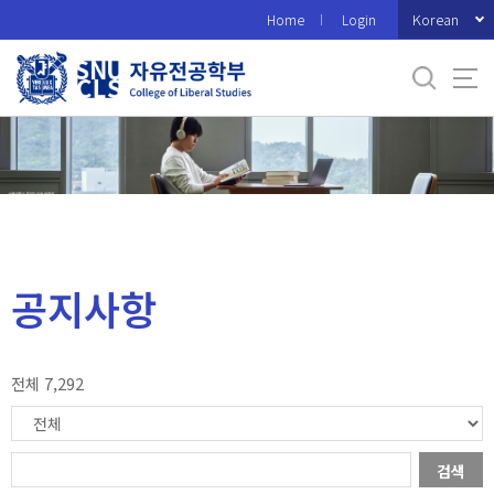
바
Korean
Home
Login
로
가
기
메
뉴
공지사항
전체 7,292
검색