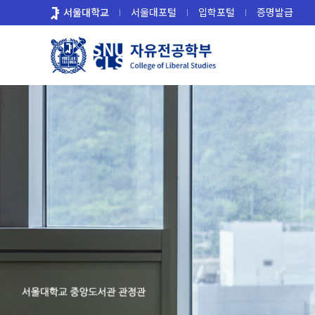
바
서울대학교
서울대포털
입학포털
증명발급
로
가
기
메
뉴