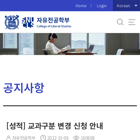
바
Korean
Home
Login
로
가
기
메
뉴
공지사항
[성적] 교과구분 변경 신청 안내
자유전공학부
2022-10-06
160608