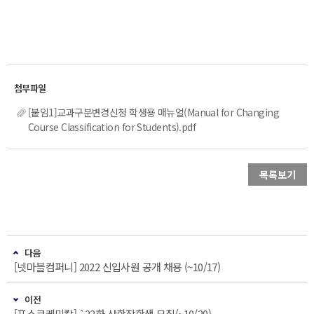
[붙임1]교과구분변경신청 학생용 매뉴얼(Manual for Changing
Course Classification for Students).pdf
목록보기
다음
[넷마블컴퍼니] 2022 신입사원 공개 채용 (~10/17)
이전
[포스코케미칼] `22하 산학장학생 모집(~10/20)