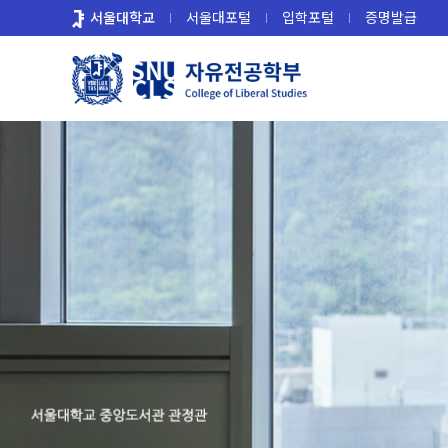
바
서울대학교
서울대포털
입학포털
증명발급
로
가
기
메
뉴