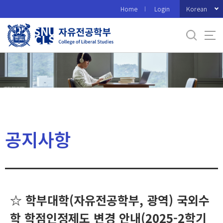
바
Korean
Home
Login
로
가
기
메
뉴
공지사항
☆ 학부대학(자유전공학부, 광역) 국외수
학 학점인정제도 변경 안내(2025-2학기