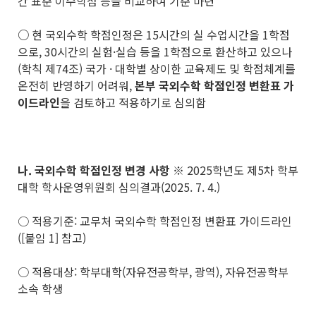
간 표준 이수학점 등을 비교하여 기준 마련
○
현 국외수학 학점인정은 15시간의 실 수업시간을 1학점
으로, 30시간의 실험·실습 등을 1학점으로 환산하고 있으나
(학칙 제74조) 국가 · 대학별 상이한 교육제도 및 학점체계를
온전히 반영하기 어려워,
본부 국외수학 학점인정 변환표 가
이드라인
을 검토하고 적용하기로 심의함
나
.
국외수학 학점인정 변경 사항
※ 2025학년도 제5차 학부
대학 학사운영위원회 심의결과(2025. 7. 4.)
○ 적용기준: 교무처 국외수학 학점인정 변환표 가이드라인
([붙임 1] 참고)
○ 적용대상: 학부대학(자유전공학부, 광역), 자유전공학부
소속 학생