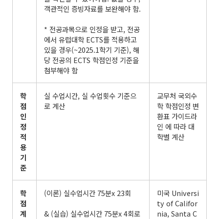
객관적인 증빙자료를 보완해야 함.
* 전공과목으로 인정을 받고, 전공
에서 유럽대학 ECTS를 적용하고
있을 경우(~2025.1학기 기준), 해
당 전공의 ECTS 학점인정 기준을
첨부해야 함
학
실 수업시간, 실 수업횟수 기준으
교무처 국외수
점
로 계산
학 학점인정 변
인
환표 가이드라
정
인 에 따라 대
적
학별 계산
용
기
준
학
(이론) 실수업시간 75분x 23회
미국 Universi
점
ty of Califor
계
& (실습) 실수업시간 75분x 4회로
nia, Santa C