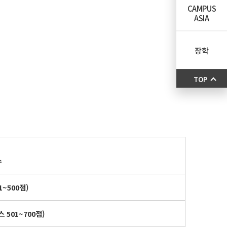
CAMPUS
ASIA
장학
TOP
수
1~500
점
)
스
501~700
점
)