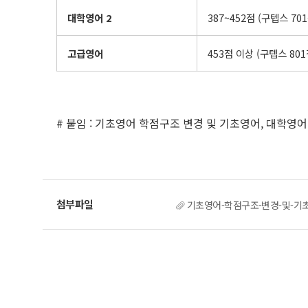
대학영어
2
387~452점 (구텝스 701
고급영어
453점 이상 (구텝스 801
# 붙임 : 기초영어 학점구조 변경 및 기초영어, 대학영어
기초영어-학점구조-변경-및-기초