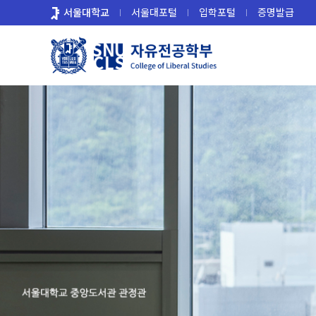
바
서울대학교
서울대포털
입학포털
증명발급
로
가
기
메
뉴