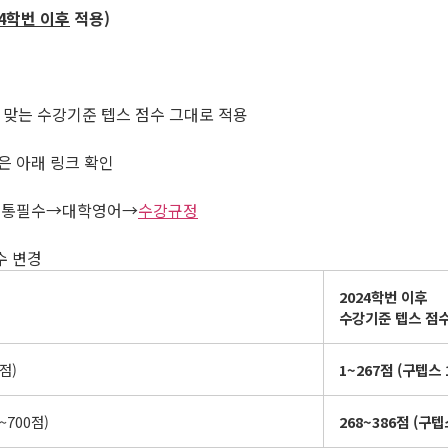
4
학번 이후
적용
)
에 맞는 수강기준 텝스 점수 그대로 적용
은 아래 링크 확인
과정→공통필수→대학영어→
수강규정
수 변경
2024
학번 이후
수강기준 텝스 점
점)
1~267
점
(
구텝스
~700점)
268~386
점
(
구텝