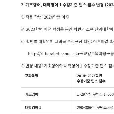
2. 기초영어
,
대학영어
1
수강기준 텝스 점수 변경
(
202
❍ 적용 학번: 2024학번 이후
※ 2023학번 이전 학생은 본인 학번과 소속 단과대학
※ 학번별 대학영어 교과목 수강규정 확인: 첨부파일 혹
https://liberaledu.snu.ac.kr→교양교육
❍ 변경 내용: 기초영어와 대학영어 1 수강기준 텝스 점
교과목명
2014~2023
학번
수강기준 텝스 점수
기초영어
1~297점 (구텝스 1~550
대학영어
1
298~386점 (구텝스 551