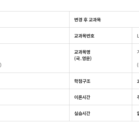
변경 후 교과목
교과목번호
교과목명
(
국
․
영문
)
)
학점구조
2
이론시간
실습시간