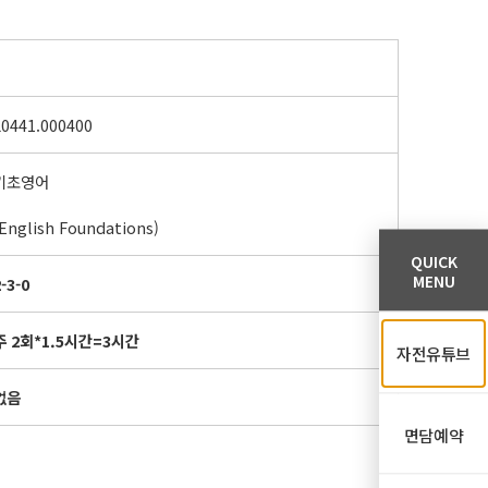
L0441.000400
기초영어
(English Foundations)
QUICK
MENU
-3-0
주
2
회
*1.5
시간
=3
시간
자전유튜브
없음
면담예약