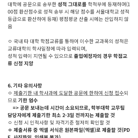
대학에 공문으로 송부한
성적 그대로를
학적부에 등재하며(1
00점 환산점수로 성적 송부 시 해당 점수를 서울대학교 성적
등급으로 환산하여 등재) 평점평균 산출 시에는 산입하지 않
음
ㅇ 국내 타 대학 학점교류를 통하여 이수한 교과목의 성적은
교류대학의 학사일정에 따라 입력되며,
성적 입력이 지연될 수 있으므로
졸업예정자의 경우 학점교
류 신청 지양
6. 기타 유의사항
ㅇ
제출기한 내 학사과에 도달한 공문에 한하여 신청 접수
되
므로
기한 엄수
=> 공문 보내는데 시간이 소요되므로, 학부대학 교무팀
담당자에게 제출기한 최소 2-3일 전까지는 제출할 것
ㅇ 신청 시 인적사항 및 자격기준 철저히 확인할 것
ㅇ 제출서류 중 엑셀 서식은 원본파일(엑셀)로 제출할 것(PD
F, 사진파일, 인쇄본 불가)