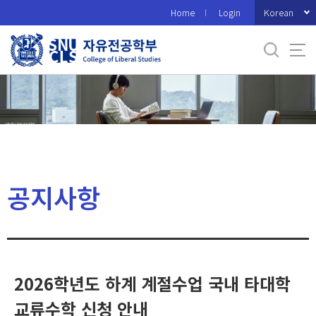
바
Korean
Home
Login
로
가
기
메
뉴
공지사항
2026학년도 하계 계절수업 국내 타대학
교류수학 신청 안내