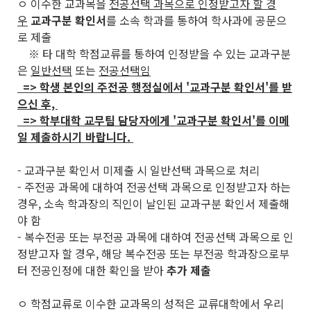
ㅇ 이수한 교과목을
전공선택 과목으로 인정받고자 할 경
우
교과구분 확인서
를 소속 학과를 통하여 학사과에 공문으
로 제출
※ 타 대학 학점교류를 통하여 인정받을 수 있는 교과구분
은
일반선택
또는
전공선택임
=> 학생 본인의 주전공 행정실에서 '교과구분 확인서'를 받
으신 후,
=> 학부대학 교무팀 담당자에게 '교과구분 확인서'를 이메
일 제출하시기 바랍니다.
- 교과구분 확인서 미제출 시 일반선택 과목으로 처리
- 주전공 과목에 대하여 전공선택 과목으로 인정받고자 하는
경우, 소속 학과장의 직인이 날인된 교과구분 확인서 제출해
야 함
- 복수전공 또는 부전공 과목에 대하여 전공선택 과목으로 인
정받고자 할 경우, 해당 복수전공 또는 부전공 학과장으로부
터 전공인정에 대한 확인을 받아
추가 제출
ㅇ 학점교류로 이수한 교과목의 성적은 교류대학에서 우리