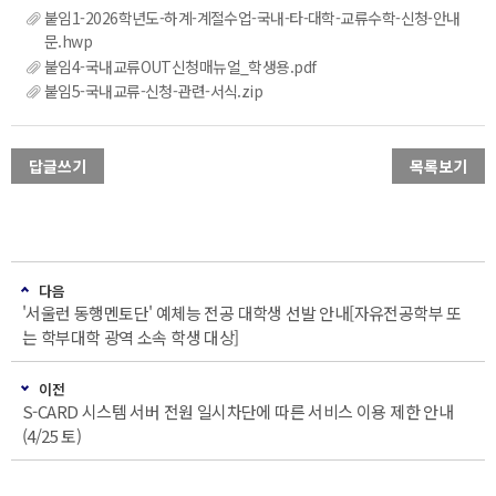
붙임1-2026학년도-하계-계절수업-국내-타-대학-교류수학-신청-안내
문.hwp
붙임4-국내교류OUT신청매뉴얼_학생용.pdf
붙임5-국내교류-신청-관련-서식.zip
답글쓰기
목록보기
다음
'서울런 동행멘토단' 예체능 전공 대학생 선발 안내[자유전공학부 또
는 학부대학 광역 소속 학생 대상]
이전
S-CARD 시스템 서버 전원 일시차단에 따른 서비스 이용 제한 안내
(4/25 토)