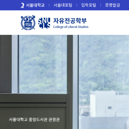
바
서울대학교
서울대포털
입학포털
증명발급
로
가
기
메
뉴