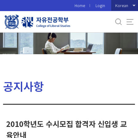
바
Korean
Home
Login
로
가
기
메
뉴
공지사항
2010학년도 수시모집 합격자 신입생 교
육안내