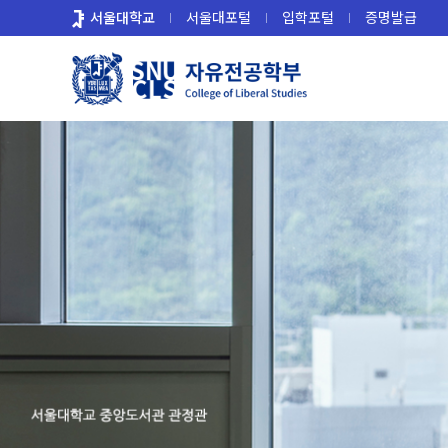
바
서울대학교
서울대포털
입학포털
증명발급
로
가
기
메
뉴