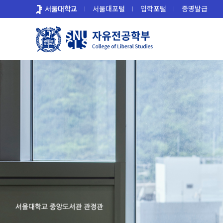
바
서울대학교
서울대포털
입학포털
증명발급
로
가
기
메
뉴